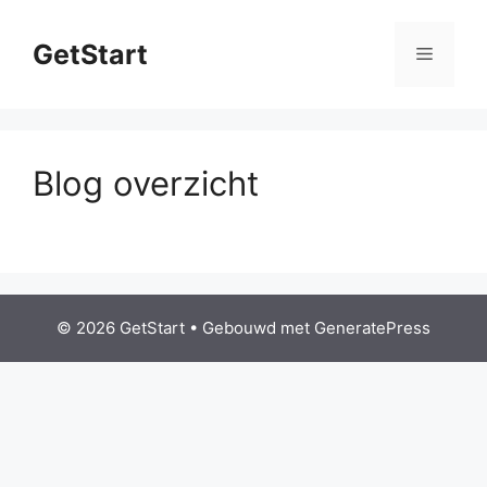
Ga
naar
GetStart
Menu
de
inhoud
Blog overzicht
© 2026 GetStart
• Gebouwd met
GeneratePress