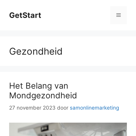
Ga
naar
GetStart
Menu
de
inhoud
Gezondheid
Het Belang van
Mondgezondheid
27 november 2023
door
samonlinemarketing