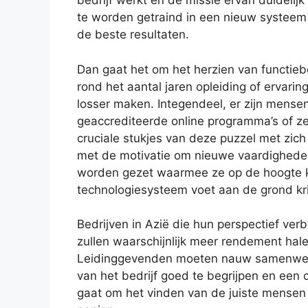
bedrijf werkt en de missie ervan duidelijk
te worden getraind in een nieuw systeem 
de beste resultaten.
Dan gaat het om het herzien van functieb
rond het aantal jaren opleiding of ervarin
losser maken. Integendeel, er zijn mensen
geaccrediteerde online programma’s of ze
cruciale stukjes van deze puzzel met zic
met de motivatie om nieuwe vaardigheden 
worden gezet waarmee ze op de hoogte 
technologiesysteem voet aan de grond kri
Bedrijven in Azië die hun perspectief ver
zullen waarschijnlijk meer rendement halen
Leidinggevenden moeten nauw samenwerk
van het bedrijf goed te begrijpen en een 
gaat om het vinden van de juiste mensen 