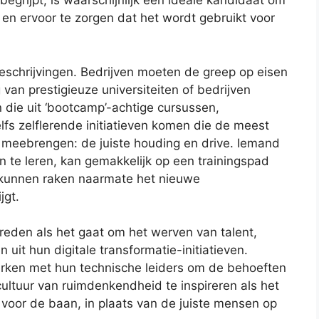
 begrijpt, is waarschijnlijk een ideale kandidaat om
en ervoor te zorgen dat het wordt gebruikt voor
eschrijvingen. Bedrijven moeten de greep op eisen
g van prestigieuze universiteiten of bedrijven
 die uit ‘bootcamp’-achtige cursussen,
lfs zelflerende initiatieven komen die de meest
h meebrengen: de juiste houding en drive. Iemand
te leren, kan gemakkelijk op een trainingspad
kunnen raken naarmate het nieuwe
jgt.
breden als het gaat om het werven van talent,
 uit hun digitale transformatie-initiatieven.
en met hun technische leiders om de behoeften
cultuur van ruimdenkendheid te inspireren als het
voor de baan, in plaats van de juiste mensen op