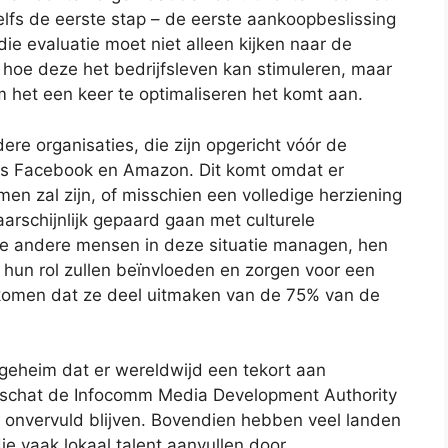
elfs de eerste stap – de eerste aankoopbeslissing
 evaluatie moet niet alleen kijken naar de
 hoe deze het bedrijfsleven kan stimuleren, maar
m het een keer te optimaliseren het komt aan.
dere organisaties, die zijn opgericht vóór de
oals Facebook en Amazon. Dit komt omdat er
men zal zijn, of misschien een volledige herziening
arschijnlijk gepaard gaan met culturele
de andere mensen in deze situatie managen, hen
hun rol zullen beïnvloeden en zorgen voor een
orkomen dat ze deel uitmaken van de 75% van de
geheim dat er wereldwijd een tekort aan
ore schat de Infocomm Media Development Authority
es onvervuld blijven. Bovendien hebben veel landen
ie vaak lokaal talent aanvullen door